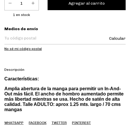
1
en stock
Entregas para el CP:
Medios de envío
Calcular
No sé mi código postal
Descripción
Características:
Amplia abertura de la manga para permitir un In-And-
Out más fácil. El ancho de hombro aumentado permite
más libertad mientras se usa. Hecho de satén de alta
calidad. Talle ADULTO: aprox 1.25 mts. largo / 70 cms
mangas
WHATSAPP
FACEBOOK
TWITTER
PINTEREST