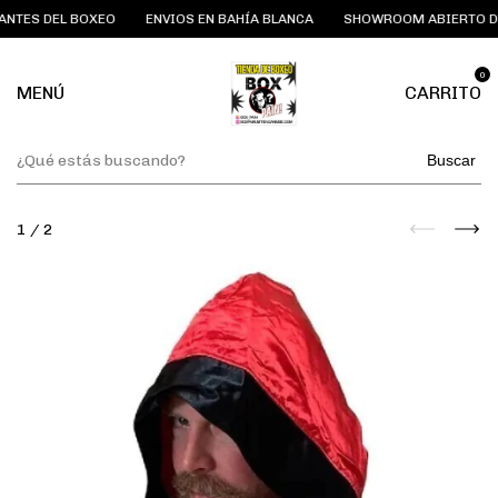
TES DEL BOXEO
ENVIOS EN BAHÍA BLANCA
SHOWROOM ABIERTO DÍA
0
MENÚ
CARRITO
Buscar
1
/
2