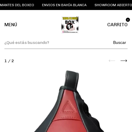
ANTES DEL BOXEO
ENVIOS EN BAHÍA BLANCA
SHOWROOM ABIERTO D
0
MENÚ
CARRITO
Buscar
1
/
2