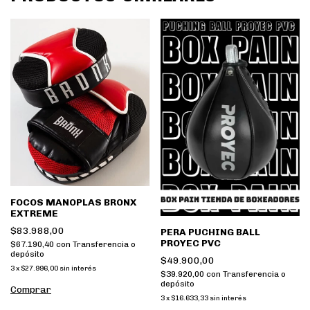
FOCOS MANOPLAS BRONX
EXTREME
$83.988,00
PERA PUCHING BALL
PROYEC PVC
$67.190,40
con
Transferencia o
depósito
$49.900,00
3
x
$27.996,00
sin interés
$39.920,00
con
Transferencia o
depósito
3
x
$16.633,33
sin interés